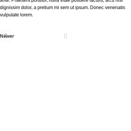
ante. Praesent porttitor, nulla vitae posuere iaculis, arcu nisl
dignissim dolor, a pretium mi sem ut ipsum. Donec venenatis
vulputate lorem.
Newer