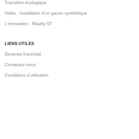
Transition écologique
Vidéo : installation d'un gazon synthétique
L'innovation : Réality ST
LIENS UTILES
Devenez franchisé
Contactez-nous
Conditions d’utilisation
Notre blog
Politique de confidentialité
Cookie policy
© 2026
Toujours vert expert en gazon synthétique
. All rights