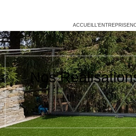
oujours Vert, expert en gazon synthétique
ACCUEIL
L’ENTREPRISE
N
Nos Réalisation