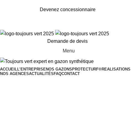
Toujours Vert, expert en gazon synthétique
Devenez concessionnaire
Demande de devis
Menu
ACCUEIL
L’ENTREPRISE
NOS GAZONS
PROTECTURF®
REALISATIONS
NOS AGENCES
ACTUALITÉS
FAQ
CONTACT
Nos Réalisations en gazon
synthétique – Multisports et