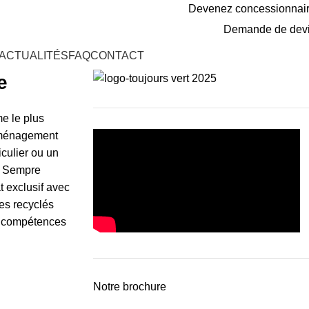
Devenez concessionnai
Demande de dev
ACTUALITÉS
FAQ
CONTACT
e
e le plus
’aménagement
iculier ou un
ux Sempre
t exclusif avec
res recyclés
os compétences
Notre brochure