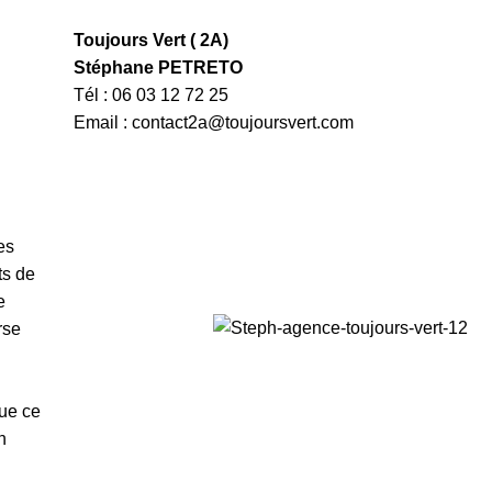
Toujours Vert ( 2A)
Stéphane PETRETO
Tél : 06 03 12 72 25
Email :
contact2a@toujoursvert.com
es
ts de
e
rse
Que ce
n