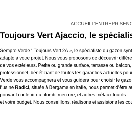
oujours Vert, expert en gazon synthétique
ACCUEIL
L’ENTREPRISE
N
Toujours Vert Ajaccio, le spécial
Sempre Verde ‘’Toujours Vert 2A », le spécialiste du gazon syn
adapté à votre projet. Nous vous proposons de découvrir diffé
de vos extérieurs. Petite ou grande surface, terrasse ou balcon
professionnel, bénéficiant de toutes les garanties actuelles pou
Verde vous accompagnera et vous guidera pour choisir le gazon a
l’usine
Radici
, située à Bergame en Italie, nous permet d’être a
pouvant contenir du plomb, mercure, et autres métaux lourds… 
et votre budget. Nous conseillons, réalisons et assistons les co