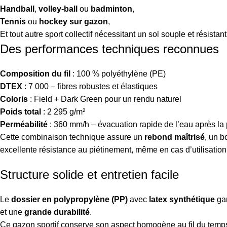
Handball
,
volley-ball
ou
badminton
,
Tennis
ou
hockey sur gazon
,
Et tout autre sport collectif nécessitant un sol souple et résistant
Des performances techniques reconnues
Composition du fil
: 100 % polyéthylène (PE)
DTEX
: 7 000 – fibres robustes et élastiques
Coloris
: Field + Dark Green pour un rendu naturel
Poids total
: 2 295 g/m²
Perméabilité
: 360 mm/h – évacuation rapide de l’eau après la 
Cette combinaison technique assure un
rebond maîtrisé
, un b
excellente résistance au piétinement, même en cas d’utilisation
Structure solide et entretien facile
Le
dossier en polypropylène (PP)
avec
latex synthétique
gar
et une
grande durabilité
.
Ce gazon sportif conserve son aspect homogène au fil du temps