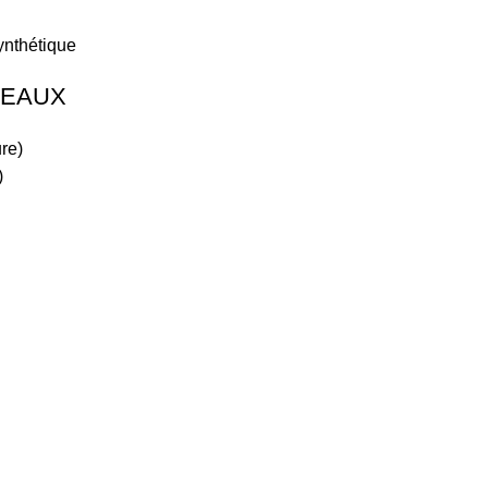
synthétique
LEAUX
re)
)