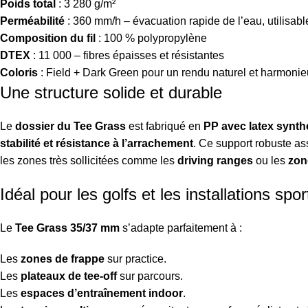
Poids total
: 3 280 g/m²
Perméabilité
: 360 mm/h – évacuation rapide de l’eau, utilisabl
Composition du fil
: 100 % polypropylène
DTEX
: 11 000 – fibres épaisses et résistantes
Coloris
: Field + Dark Green pour un rendu naturel et harmoni
Une structure solide et durable
Le
dossier du Tee Grass
est fabriqué en
PP avec latex synth
stabilité et résistance à l’arrachement
. Ce support robuste as
les zones très sollicitées comme les
driving ranges
ou les
zon
Idéal pour les golfs et les installations spor
Le
Tee Grass 35/37 mm
s’adapte parfaitement à :
Les
zones de frappe
sur practice.
Les
plateaux de tee-off
sur parcours.
Les
espaces d’entraînement indoor
.