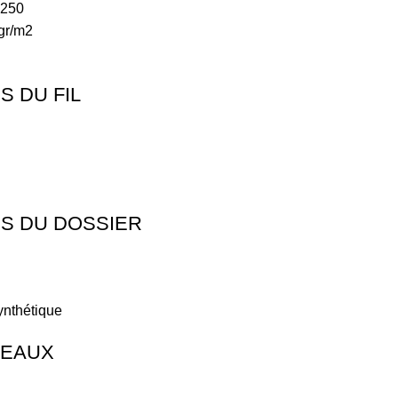
.250
 gr/m2
 DU FIL
S DU DOSSIER
synthétique
LEAUX