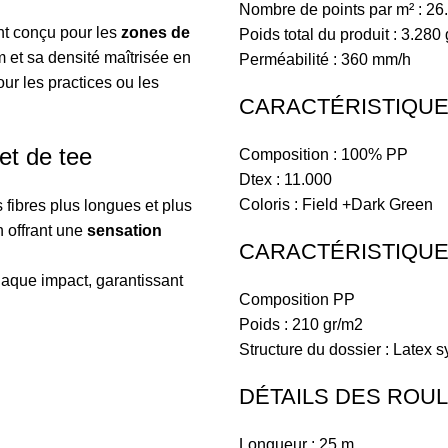
Nombre de points par m² : 26
t conçu pour les
zones de
Poids total du produit : 3.280
 et sa densité maîtrisée en
Perméabilité : 360 mm/h
pour les practices ou les
CARACTÉRISTIQUES
et de tee
Composition : 100% PP
Dtex : 11.000
Coloris : Field +Dark Green
fibres plus longues et plus
en offrant une
sensation
CARACTÉRISTIQUE
haque impact, garantissant
Composition PP
Poids : 210 gr/m2
Structure du dossier : Latex 
DÉTAILS DES ROU
Longueur : 25 m