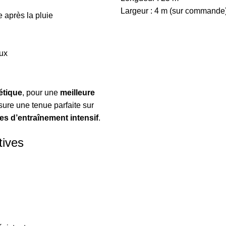
Largeur : 4 m (sur commande
e après la pluie
eux
étique
, pour une
meilleure
sure une tenue parfaite sur
es d’entraînement intensif
.
tives