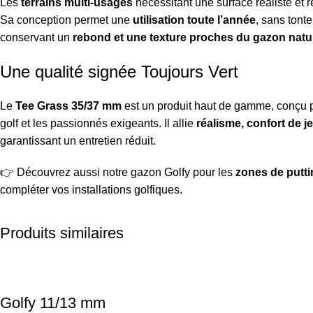
Les
terrains multi-usages
nécessitant une surface réaliste et r
Sa conception permet une
utilisation toute l’année
, sans tonte
conservant un
rebond et une texture proches du gazon natu
Une qualité signée Toujours Vert
Le
Tee Grass 35/37 mm
est un produit haut de gamme, conçu p
golf et les passionnés exigeants. Il allie
réalisme, confort de j
garantissant un entretien réduit.
👉 Découvrez aussi notre
gazon Golfy
pour les
zones de putti
compléter vos installations golfiques.
Produits similaires
Golfy 11/13 mm