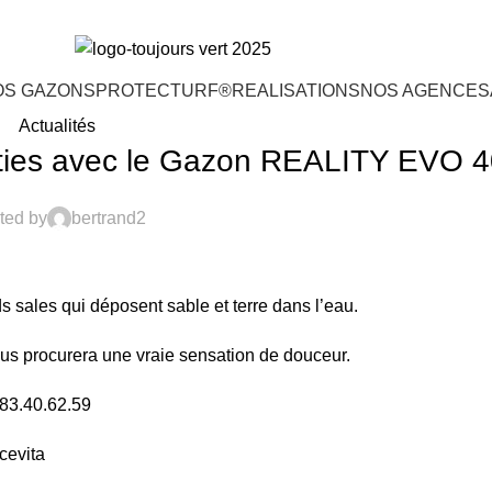
OS GAZONS
PROTECTURF®
REALISATIONS
NOS AGENCES
Actualités
arties avec le Gazon REALITY EVO 
ted by
bertrand2
ds sales qui déposent sable et terre dans l’eau.
s procurera une vraie sensation de douceur.
.83.40.62.59
cevita