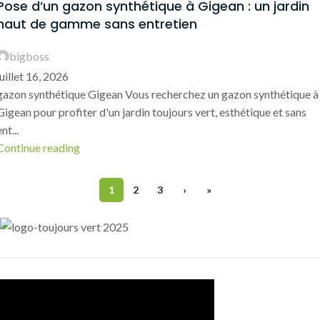
Pose d’un gazon synthétique à Gigean : un jardin
haut de gamme sans entretien
bigboss
juillet 16, 2026
gazon synthétique Gigean Vous recherchez un gazon synthétique à
Gigean pour profiter d'un jardin toujours vert, esthétique et sans
ent...
Continue reading
1
2
3
›
»