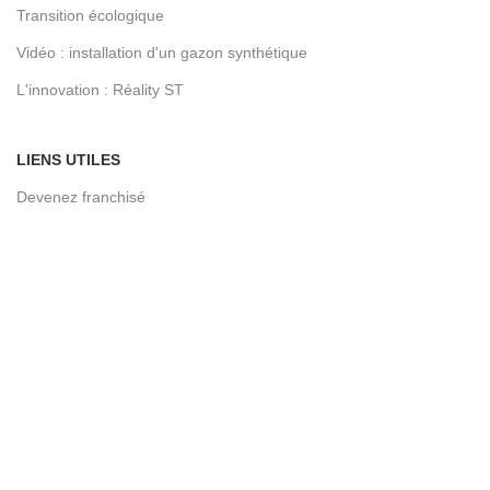
Transition écologique
Vidéo : installation d'un gazon synthétique
L'innovation : Réality ST
LIENS UTILES
Devenez franchisé
Contactez-nous
Conditions d’utilisation
Notre blog
Politique de confidentialité
Cookie policy
© 2026
Toujours vert expert en gazon synthétique
. All rights
reserved