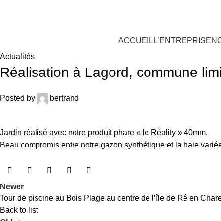
oujours Vert, expert en gazon synthétique
ACCUEIL
L’ENTREPRISE
N
Actualités
Réalisation à Lagord, commune limi
Posted by
bertrand
Jardin réalisé avec notre produit phare « le Réality » 40mm.
Beau compromis entre notre gazon synthétique et la haie varié
Newer
Tour de piscine au Bois Plage au centre de l’île de Ré en Char
Back to list