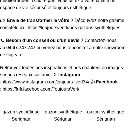
méditerranéen. D’autre part, vous offrez à votre famille un
espace de vie sécurisé et toujours esthétique.
👉
Envie de transformer le vôtre ?
Découvrez notre gamme
complète ici :
https://toujoursvert.fr/nos-gazons-synthetiques
📞
Besoin d’un conseil ou d’un devis ?
Contactez-nous
au
04.67.747.747
ou venez nous rencontrer à notre showroom
de Gigean !
Retrouvez toutes nos inspirations et nos chantiers en images
sur nos réseaux sociaux : 📱
Instagram
:
https://www.instagram.com/toujours_vert34/
👍
Facebook
:
https://fr-fr.facebook.com/ToujoursVert/
gazon synthétique
gazon synthétique
gazon synthétique
Sérignan
Sérignan
Sérignan