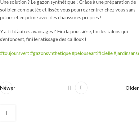
Une solution ? Le gazon synthétique ! Grâce à une préparation de
sol bien compactée et lissée vous pourrez rentrer chez vous sans
peiner et en prime avec des chaussures propres !
Y a t il d’autres avantages ? Fini la poussière, fini les talons qui
s’enfoncent, fini le ratissage des cailloux !
#toujoursvert
#gazonsynthetique
#pelouseartificielle
#jardinsans
Newer
Older