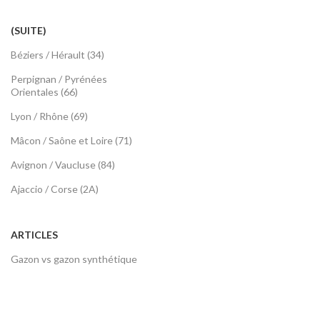
(SUITE)
Béziers / Hérault (34)
Perpignan / Pyrénées
Orientales (66)
Lyon / Rhône (69)
Mâcon / Saône et Loire (71)
Avignon / Vaucluse (84)
Ajaccio / Corse (2A)
ARTICLES
Gazon vs gazon synthétique
Gazon synthétique et animaux
Avoir un jardin sans entretien