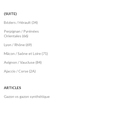
(SUITE)
Béziers / Hérault (34)
Perpignan / Pyrénées
Orientales (66)
Lyon / Rhône (69)
Mâcon / Saône et Loire (71)
Avignon / Vaucluse (84)
Ajaccio / Corse (2A)
ARTICLES
Gazon vs gazon synthétique
Gazon synthétique et animaux
Avoir un jardin sans entretien