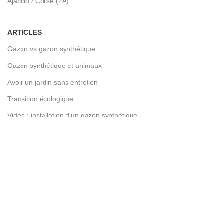
Ajaccio / Corse (2A)
ARTICLES
Gazon vs gazon synthétique
Gazon synthétique et animaux
Avoir un jardin sans entretien
Transition écologique
Vidéo : installation d'un gazon synthétique
L'innovation : Réality ST
LIENS UTILES
Devenez franchisé
Contactez-nous
Conditions d’utilisation