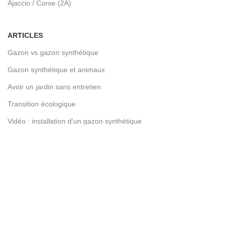
Ajaccio / Corse (2A)
ARTICLES
Gazon vs gazon synthétique
Gazon synthétique et animaux
Avoir un jardin sans entretien
Transition écologique
Vidéo : installation d'un gazon synthétique
L'innovation : Réality ST
LIENS UTILES
Devenez franchisé
Contactez-nous
Conditions d’utilisation