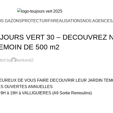
OS GAZONS
PROTECTURF®
REALISATIONS
NOS AGENCES
ALONS ET FOIRES
JOURS VERT 30 – DECOUVREZ 
EMOIN DE 500 m2
ted by
bertrand2
HEUREUX DE VOUS FAIRE DECOUVRIR LEUR JARDIN TEM
ES OUVERTES ANNUELLES
à 19H à VALLIGUIERES (A9 Sortie Remoulins)