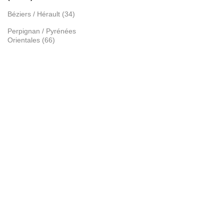
Béziers / Hérault (34)
Perpignan / Pyrénées
Orientales (66)
Lyon / Rhône (69)
Mâcon / Saône et Loire (71)
Avignon / Vaucluse (84)
Ajaccio / Corse (2A)
ARTICLES
Gazon vs gazon synthétique
Gazon synthétique et animaux
Avoir un jardin sans entretien
Transition écologique