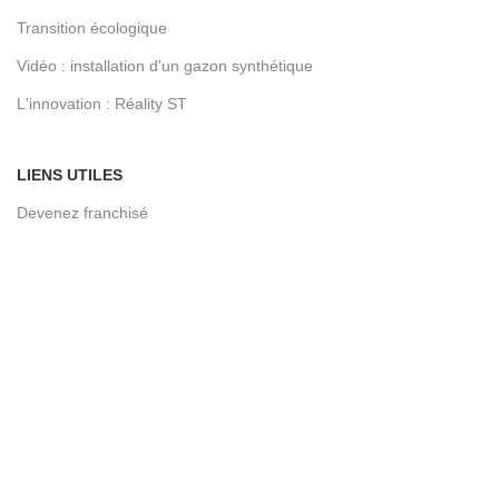
Transition écologique
Vidéo : installation d'un gazon synthétique
L'innovation : Réality ST
LIENS UTILES
Devenez franchisé
Contactez-nous
Conditions d’utilisation
Notre blog
Politique de confidentialité
Cookie policy
© 2026
Toujours vert expert en gazon synthétique
. All rights
reserved