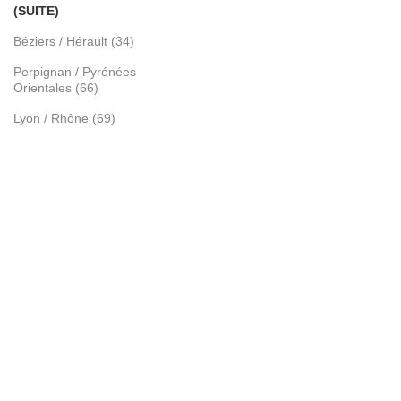
(SUITE)
Béziers / Hérault (34)
Perpignan / Pyrénées
Orientales (66)
Lyon / Rhône (69)
Mâcon / Saône et Loire (71)
Avignon / Vaucluse (84)
Ajaccio / Corse (2A)
ARTICLES
Gazon vs gazon synthétique
Gazon synthétique et animaux
Avoir un jardin sans entretien
Transition écologique