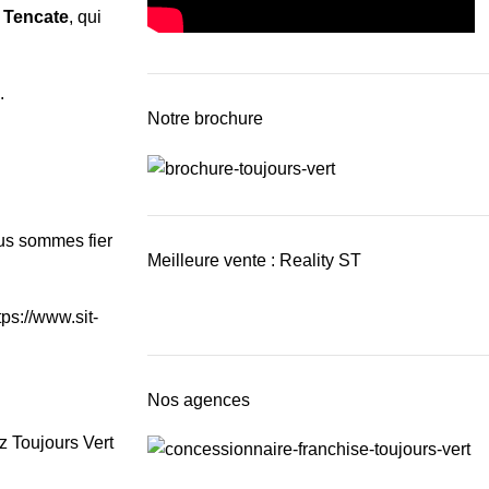
z
Tencate
, qui
.
Notre brochure
ous sommes fier
Meilleure vente : Reality ST
tps://www.sit-
Nos agences
z Toujours Vert