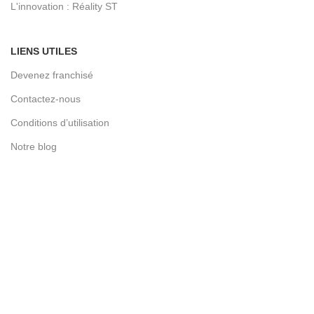
L'innovation : Réality ST
LIENS UTILES
Devenez franchisé
Contactez-nous
Conditions d’utilisation
Notre blog
Politique de confidentialité
Cookie policy
© 2026
Toujours vert expert en gazon synthétique
. All rights
reserved