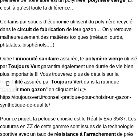
première de notre fibre est un polymère,
polymère vierge
. Et
c’est là qu’est toute la différence…
Certains par soucis d’économie utilisent du polymère recyclé
dans le
circuit de fabrication
de leur gazon… On y retrouve
malheureusement des matières toxiques (métaux lourds,
phtalates, bisphénols,…)
Outre l’
innocuité sanitaire
assurée, le
polymère vierge
utilisé
par
Toujours Vert
garantira également une durée de vie bien
plus importante !!! Vous trouverez plus de détails sur la
traçabilité
assurée par
Toujours Vert
dans la rubrique
“
Choisir mon gazon
” en cliquant ici 👉
https://toujoursvert.fr/conseil-pratique-pour-choisir-un-gazon-
synthetique-de-qualite/
Pour ce projet, la pelouse choisie est le Réality Evo 35/37. Les
coutures en ZZ de cette gamme sont issues de la technologie
sportive avec un taux de
résistance à l’arrachement
de près