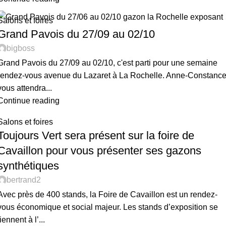
Salons et foires
Grand Pavois du 27/09 au 02/10
bigboss
Grand Pavois du 27/09 au 02/10, c'est parti pour une semaine
rendez-vous avenue du Lazaret à La Rochelle. Anne-Constanc
vous attendra...
Continue reading
Salons et foires
Toujours Vert sera présent sur la foire de
Cavaillon pour vous présenter ses gazons
synthétiques
bertrand2
Avec près de 400 stands, la Foire de Cavaillon est un rendez-
vous économique et social majeur. Les stands d’exposition se
tiennent à l’...