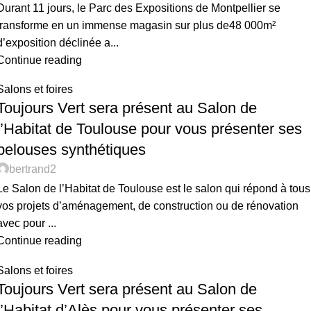
Durant 11 jours, le Parc des Expositions de Montpellier se
transforme en un immense magasin sur plus de48 000m²
d’exposition déclinée a...
Continue reading
Salons et foires
Toujours Vert sera présent au Salon de
l’Habitat de Toulouse pour vous présenter ses
pelouses synthétiques
bertrand2
Le Salon de l’Habitat de Toulouse est le salon qui répond à tous
vos projets d’aménagement, de construction ou de rénovation
avec pour ...
Continue reading
Salons et foires
Toujours Vert sera présent au Salon de
l’Habitat d’Alès pour vous présenter ses