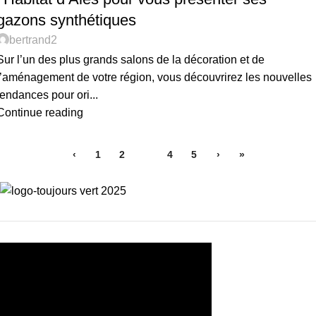
gazons synthétiques
bertrand2
Sur l’un des plus grands salons de la décoration et de
l’aménagement de votre région, vous découvrirez les nouvelles
tendances pour ori...
Continue reading
‹
1
2
3
4
5
›
»