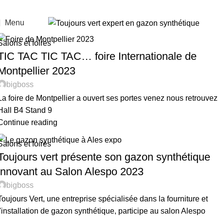
Menu
Salons et foires
TIC TAC TIC TAC… foire Internationale de
Montpellier 2023
bigboss
La foire de Montpellier a ouvert ses portes venez nous retrouvez
Hall B4 Stand 9
Continue reading
Salons et foires
Toujours vert présente son gazon synthétique
innovant au Salon Alespo 2023
bigboss
Toujours Vert, une entreprise spécialisée dans la fourniture et
l'installation de gazon synthétique, participe au salon Alespo