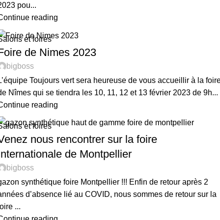
2023 pou...
Continue reading
Salons et foires
Foire de Nimes 2023
bigboss
L’équipe Toujours vert sera heureuse de vous accueillir à la foir
de Nîmes qui se tiendra les 10, 11, 12 et 13 février 2023 de 9h...
Continue reading
Salons et foires
Venez nous rencontrer sur la foire
Internationale de Montpellier
bigboss
gazon synthétique foire Montpellier !!! Enfin de retour après 2
années d’absence lié au COVID, nous sommes de retour sur la
foire ...
Continue reading