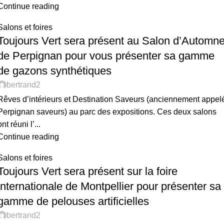
Continue reading
Salons et foires
Toujours Vert sera présent au Salon d’Automn
de Perpignan pour vous présenter sa gamme
de gazons synthétiques
bertrand2
Rêves d’intérieurs et Destination Saveurs (anciennement appel
Perpignan saveurs) au parc des expositions. Ces deux salons
ont réuni l’...
Continue reading
Salons et foires
Toujours Vert sera présent sur la foire
internationale de Montpellier pour présenter sa
gamme de pelouses artificielles
bertrand2