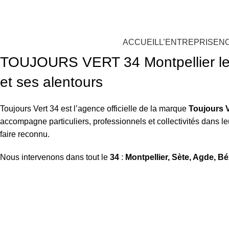
oujours Vert, expert en gazon synthétique
ACCUEIL
L’ENTREPRISE
N
TOUJOURS VERT 34 Montpellier le s
et ses alentours
Toujours Vert 34 est l’agence officielle de la marque
Toujours V
accompagne particuliers, professionnels et collectivités dans l
faire reconnu.
Nous intervenons dans tout le
34
:
Montpellier, Sète, Agde, Bé