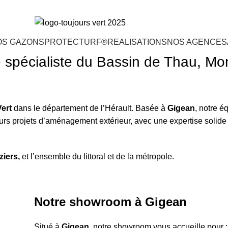
OS GAZONS
PROTECTURF®
REALISATIONS
NOS AGENCES
pécialiste du Bassin de Thau, Mont
ert
dans le département de l’Hérault. Basée à
Gigean
, notre é
eurs projets d’aménagement extérieur, avec une expertise solide 
ziers,
et l’ensemble du littoral et de la métropole.
Notre showroom à Gigean
Situé à
Gigean
, notre showroom vous accueille pour :