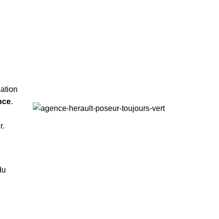
cation
nce
.
r.
du