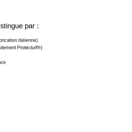
stingue par :
ication italienne)
aitement Protecturf®)
nce