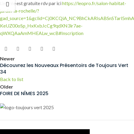
L’entrée est gratuite rdv par ici
https://leopro.fr/salon-habitat-
jardin-la-rochelle/?
gad_source=1&gclid=Cj0KCQiA_NC9BhCkARIsABSnSTarl5m
KeUZ00oSp_HxKxbJcCg9qdXN3ir7ae-
qWXQAaAmMHEALw_wcB#Inscription
Newer
Découvrez les Nouveaux Présentoirs de Toujours Vert
34
Back to list
Older
FOIRE DE NÎMES 2025