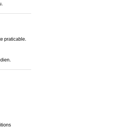
u.
e praticable.
dien.
itions