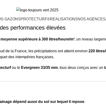
OS GAZONS
PROTECTURF®
REALISATIONS
NOS AGENCES
: des performances élevées
 moyenne supérieure à 300 litres/heure/m²
, un niveau largeme
ud de la France, les précipitations ont atteint environ
220 litres
lupart des intempéries françaises.
ecturf
ou le
Evergreen 33/35 mm
, tous deux conçus avec un
t
rainage dépend aussi du sol sur lequel il repose
.