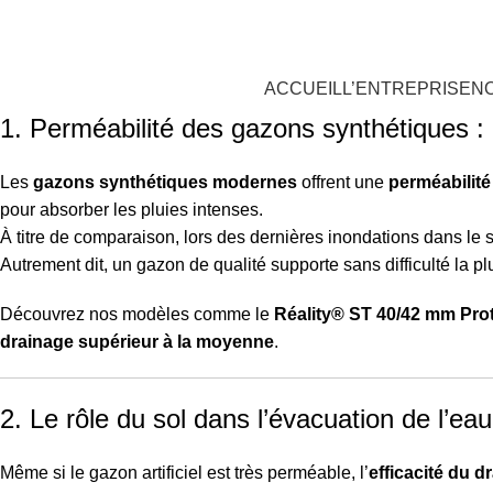
oujours Vert, expert en gazon synthétique
ACCUEIL
L’ENTREPRISE
N
1. Perméabilité des gazons synthétiques 
Les
gazons synthétiques modernes
offrent une
perméabilité
pour absorber les pluies intenses.
À titre de comparaison, lors des dernières inondations dans le s
Autrement dit, un gazon de qualité supporte sans difficulté la p
Découvrez nos modèles comme le
Réality® ST 40/42 mm Prot
drainage supérieur à la moyenne
.
2. Le rôle du sol dans l’évacuation de l’eau
Même si le gazon artificiel est très perméable, l’
efficacité du d